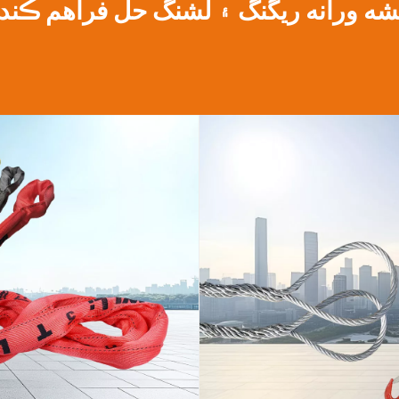
شه ورانه ريگنگ ۽ لشنگ حل فراهم ڪند