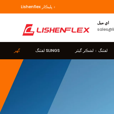
Lishenflex ۾ ڀليڪار
اي ميل
sales@l
لفٽنگ ۽ لشڪر گيئر
لفٽنگ SLINGS
گهر
زنجير کڻڻ