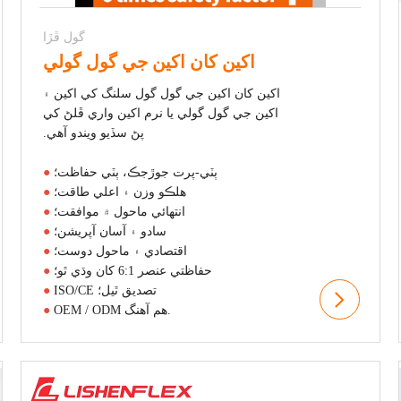
گول ڦڙا
اکين کان اکين جي گول گولي
اکين کان اکين جي گول گول سلنگ کي اکين ۽
اکين جي گول گولي يا نرم اکين واري ڦلڻ کي
پڻ سڏيو ويندو آهي.
ٻٽي-پرت جوڙجڪ، ٻٽي حفاظت؛
●
هلڪو وزن ۽ اعلي طاقت؛
●
انتهائي ماحول ۾ موافقت؛
●
سادو ۽ آسان آپريشن؛
●
اقتصادي ۽ ماحول دوست؛
●
حفاظتي عنصر 6:1 کان وڌي ٿو؛
●
ISO/CE تصديق ٿيل؛
●
OEM / ODM هم آهنگ.
●