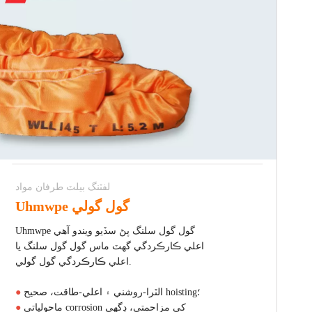
لفٽنگ بيلٽ طرفان مواد
Uhmwpe گول گولي
Uhmwpe گول گول سلنگ پڻ سڏيو ويندو آهي
اعلي ڪارڪردگي گهٽ ماس گول گول سلنگ يا
اعلي ڪارڪردگي گول گولي.
الٽرا-روشني ۽ اعلي-طاقت، صحيح hoisting؛
●
ماحولياتي corrosion کي مزاحمتي، ڊگهي
●