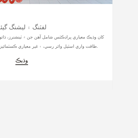
لفٽنگ ۽ ليشنگ گيئ
طاقت واري اسٽيل وائر رسي، ۽ غير معياري ڪسٽمائيزيشن سروسز سپورٽ ٿيل آهن.
وڌيڪ