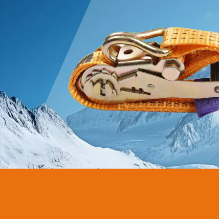
انائي ۽ سنکنرن جي
مزاحمت
وڌيڪ سکو >