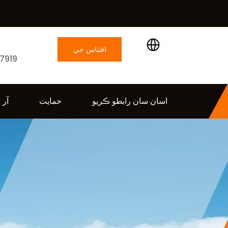
اقتباس جي
 7919
درخواست ڪريو
اسان سان رابطو ڪريو
حمايت
آر 