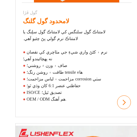
گول ڦڙا
لامحدود گول گلنگ
لامتناڪ گول سلنگس کي لامتناڪ گول سلِنگ يا
لامتناڪ نرم گولي پڻ چئبو آهي.
نرم ۽ کڻڻ واري شيءِ جي مٿاڇري کي نقصان
●
نه پهچائيندو آهي؛
صاف ۽ وزن ۾ روشني؛
●
هاء tensile طاقت ۽ روشن رنگ؛
●
سٺي corrosion مزاحمت ۽ لباس مزاحمت؛
●
حفاظتي عنصر 6:1 کان وڌي ٿو؛
●
ISO/CE تصديق ٿيل؛
●
OEM / ODM هم آهنگ.
●