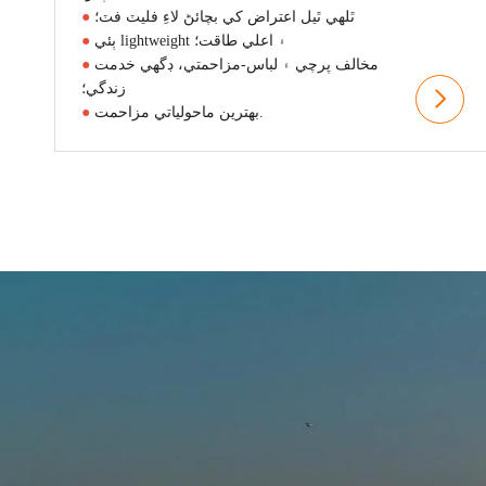
ٿلهي ٿيل اعتراض کي بچائڻ لاءِ فليٽ فٽ؛
●
ٻئي lightweight ۽ اعلي طاقت؛
●
مخالف پرچي ۽ لباس-مزاحمتي، ڊگهي خدمت
●
زندگي؛
بهترين ماحولياتي مزاحمت.
●