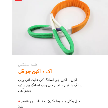
فليٽ سلنگس
اک ۽ اکين جو ڦل
اکين ۽ اکين جي اسلنگ کي فليٽ آئي ويب
اسلنگ يا اکين ۽ اکين جي ويب اسلنگ پڻ سڏيو
ويندو آهي.
ڊبل بڪل مضبوط ڪرڻ، حفاظت جو عنصر
●
ٻيڻو؛