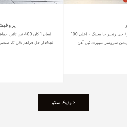
ر
پروفيش
100 کان وڌيڪ معياري پراڊڪٽس شامل آهن جن ۾ ٽينشنرز، ڌاتوءَ جي زنجير جا سلنگ ۽ اعليٰ
اسان 1 کان 400 ٽي
لچڪدار حل فراهم ڪن ٿا، صنعتي
وڌيڪ سکو >