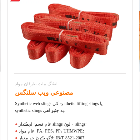
لفٽنگ بيلٽ طرفان مواد
مصنوعي ويب سلنگس
Synthetic web slings کي synthetic lifting slings يا
synthetic slings به چئبو آهي.
عام قسم: لچڪدار slings ۽ لوڻ slings؛
●
عام مواد: PA، PES، PP، UHMWPE؛
●
لاڳو ڪرڻ جو معيار: JB/T 8521-2007.
●