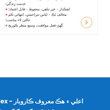
خدمت زندگي؛
لچڪدار ۽ غير تباهي، محفوظ ۽ قابل اعتماد؛
●
مخالف ٿڪ ۽ لباس-مزاحمتي، انتهائي ڪم
●
حالتن لاء مناسب؛
گھڻ-فعل موافقت، وسيع منظر ڪوريج.
●
LishenFlex - اعلي ۾ هڪ معروف ڪاروبار