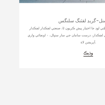
نل-گريڊ لفٽنگ سلنگس
ن تائين حفاظتي لوڊ جا اختيار پيش ڪريون ٿا، صنعتي لچڪدار لچڪدار
 لچڪدار، درست سامان جي سار سنڀال، ۽ اونچائي واري
آپريشن لاءِ.
وڌيڪ