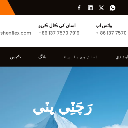
واٽس اپ
اسان کي ڪال ڪريو
ishenflex.com
+86 137 7570 7919
+
86 137 7570
اينڊ ڊي
اسان جي باري ۾
بلاگ
ڪيس