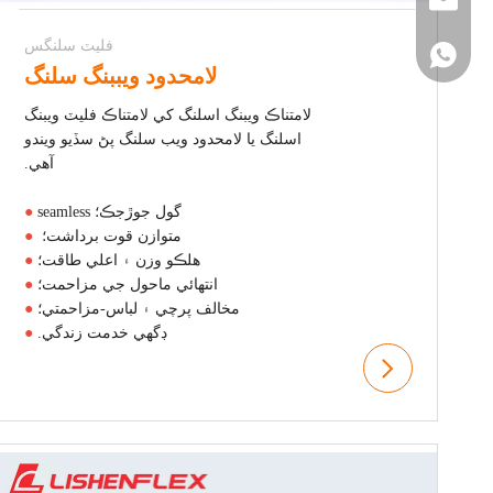
sales@
فليٽ سلنگس
+86 137
لامحدود ويببنگ سلنگ
لامتناڪ ويبنگ اسلنگ کي لامتناڪ فليٽ ويبنگ
اسلنگ يا لامحدود ويب سلنگ پڻ سڏيو ويندو
آهي.
seamless گول جوڙجڪ؛
●
متوازن قوت برداشت؛
●
هلڪو وزن ۽ اعلي طاقت؛
●
انتهائي ماحول جي مزاحمت؛
●
مخالف پرچي ۽ لباس-مزاحمتي؛
●
ڊگھي خدمت زندگي.
●