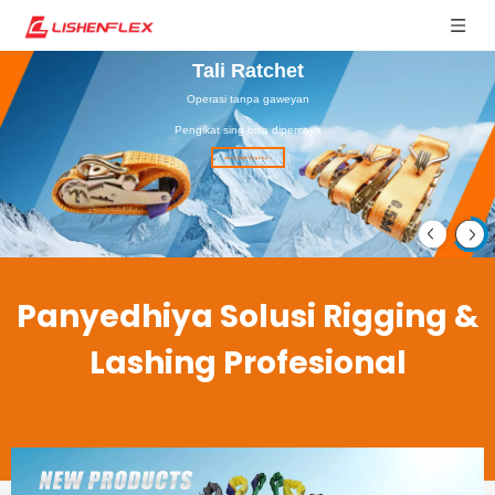
ngangkat rantai
Dhuwur-Kekuwatan & Corrosion-Proof
Sinau luwih lengkap >
Panyedhiya Solusi Rigging &
Lashing Profesional