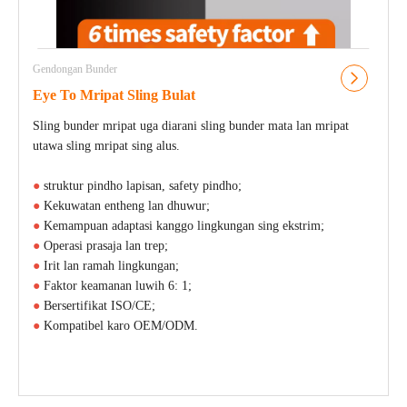
Gendongan Bunder
Eye To Mripat Sling Bulat
Sling bunder mripat uga diarani sling bunder mata lan mripat
utawa sling mripat sing alus.
●
struktur pindho lapisan, safety pindho;
●
Kekuwatan entheng lan dhuwur;
●
Kemampuan adaptasi kanggo lingkungan sing ekstrim;
●
Operasi prasaja lan trep;
●
Irit lan ramah lingkungan;
●
Faktor keamanan luwih 6: 1;
●
Bersertifikat ISO/CE;
●
Kompatibel karo OEM/ODM.