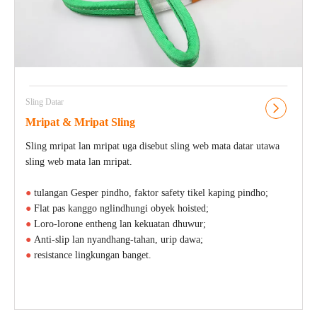
Sling Datar
Mripat & Mripat Sling
Sling mripat lan mripat uga disebut sling web mata datar utawa
sling web mata lan mripat.
●
tulangan Gesper pindho, faktor safety tikel kaping pindho;
●
Flat pas kanggo nglindhungi obyek hoisted;
●
Loro-lorone entheng lan kekuatan dhuwur;
●
Anti-slip lan nyandhang-tahan, urip dawa;
●
resistance lingkungan banget.