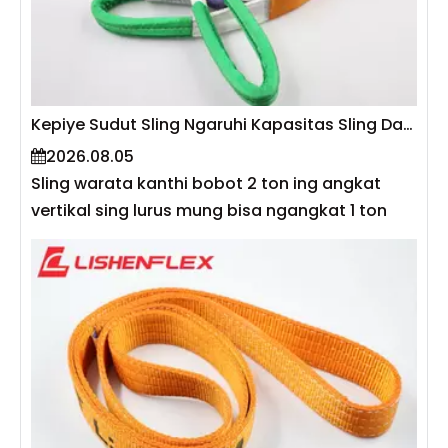
Kepiye Sudut Sling Ngaruhi Kapasitas Sling Datar?
2026.08.05
Sling warata kanthi bobot 2 ton ing angkat
vertikal sing lurus mung bisa ngangkat 1 ton
kanthi aman nalika digunakake ing sudut 60°.
Iki amarga amba sling langsung mengaruhi
tension ing saben sikil saka sling-sing cilik
amba antarane sling lan horisontal, sing luwih
gedhe tension. Miturut EN 1492-1 lan ASME
B30.9, kapasitas kudu dikurangi nalika sling
digunakake ing sudut utawa ing konfigurasi
multi-leg. Pandhuan iki nerangake fisika konco