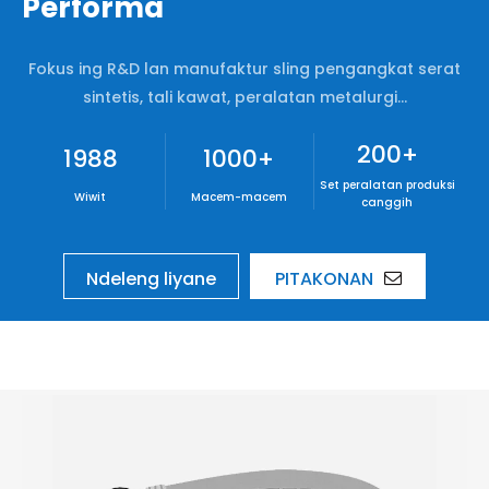
Performa
Fokus ing R&D lan manufaktur sling pengangkat serat
sintetis, tali kawat, peralatan metalurgi...
200
+
1988
1000
+
Set peralatan produksi
Wiwit
Macem-macem
canggih
Ndeleng liyane
PITAKONAN