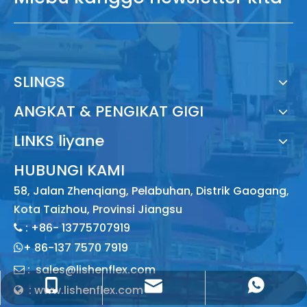
SLINGS
ANGKAT & PENGIKAT GIGI
LINKS liyane
HUBUNGI KAMI
58, Jalan Zhenqiang, Pelabuhan, Distrik Gaogang,
Kota Taizhou, Provinsi Jiangsu
: +86- 13775707919

+
86-137 7570 7919

:
sales@lishenflex.com

sales@lishenflex.com
+86 137 7570 7919
+86 13775707919
: www.lishenflex.com
