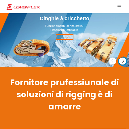
catene di sollevamentu
Alta resistenza è resistente à a corrosione
Amparate di più >
Fornitore prufessiunale di
soluzioni di rigging è di
amarre