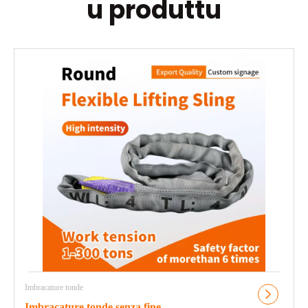
u produttu
Imbracature tonde
Imbracature tonde senza fine