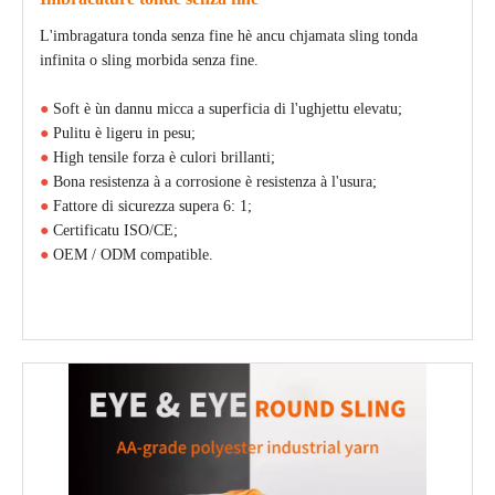
L'imbragatura tonda senza fine hè ancu chjamata sling tonda
infinita o sling morbida senza fine.
●
Soft è ùn dannu micca a superficia di l'ughjettu elevatu;
●
Pulitu è ​​ligeru in pesu;
●
High tensile forza è culori brillanti;
●
Bona resistenza à a corrosione è resistenza à l'usura;
●
Fattore di sicurezza supera 6: 1;
●
Certificatu ISO/CE;
●
OEM / ODM compatible.