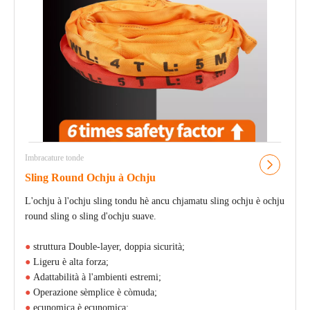
Imbracature tonde
Sling Round Ochju à Ochju
L'ochju à l'ochju sling tondu hè ancu chjamatu sling ochju è ochju
round sling o sling d'ochju suave.
●
struttura Double-layer, doppia sicurità;
●
Ligeru è alta forza;
●
Adattabilità à l'ambienti estremi;
●
Operazione sèmplice è còmuda;
●
ecunomica è ecunomica;