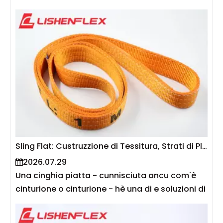
capace solu di elevà in modu sicuru 1
tonnellata quandu usata à un angolo di 60 °.
Questu hè chì l'angolo di sling influenza
direttamente a tensione in ogni gamba di a
sling - u più chjucu l'angolo trà a sling è
l'orizontale, più grande a tensione. Sicondu EN
1492-1 è ASME B30.9, a capacità deve esse
ridutta quandu i slings sò usati in un angolo o
in cunfigurazioni multi-leg. Questa guida
spiega a fisica sottu à i fatturi di l'angolo,
furnisce tabelle di capacità per slings flat, è
Sling Flat: Custruzzione di Tessitura, Strati di Ply, è Capacità di Carica
offre una guida pratica per calculà carichi di
2026.07.29
travagliu sicuri in operazioni di rigging in u
Una cinghia piatta - cunnisciuta ancu com'è
mondu reale.
cinturione o cinturione - hè una di e soluzioni di
sollevamentu sinteticu più usate in a
custruzzione, a fabricazione è a logistica. A so