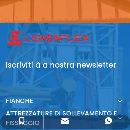
Iscriviti à a nostra newsletter
FIANCHE
ATTREZZATURE DI SOLLEVAMENTO E
FISSAGGIO
sales@lishenflex.com
+86 137 7570 7919
+86 13775707919