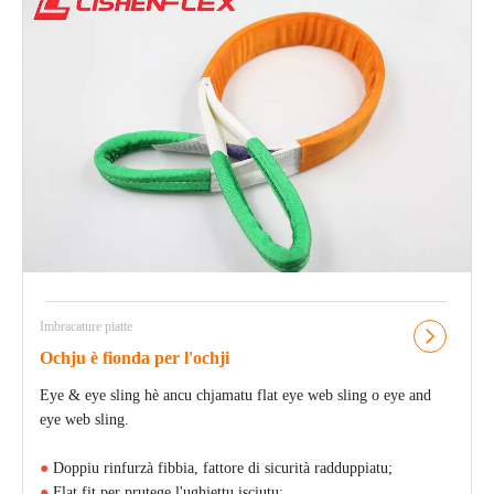
Imbracature piatte
Ochju è fionda per l'ochji
Eye & eye sling hè ancu chjamatu flat eye web sling o eye and
eye web sling.
●
Doppiu rinfurzà fibbia, fattore di sicurità radduppiatu;
●
Flat fit per prutege l'ughjettu isciutu;