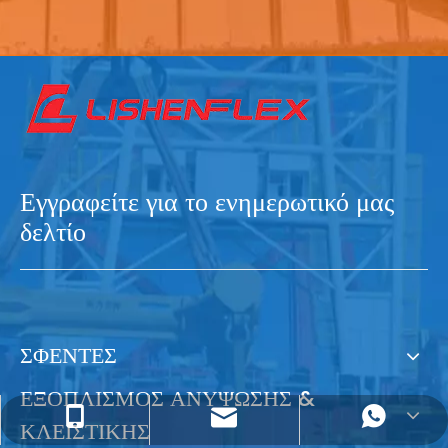
Εγγραφείτε για το ενημερωτικό μας
δελτίο
ΣΦΕΝΤΕΣ
ΕΞΟΠΛΙΣΜΟΣ ΑΝΥΨΩΣΗΣ &
sales@lishenflex.com
+86 137 7570 7919
+86 13775707919
ΚΛΕΙΣΤΙΚΗΣ