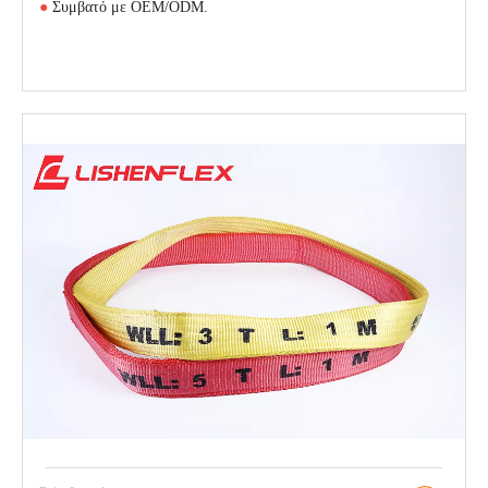
●
Συμβατό με OEM/ODM.