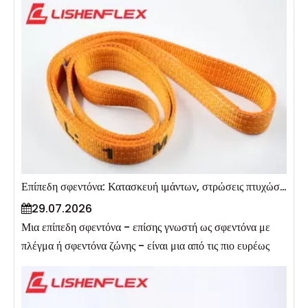
γωνία 60°. Αυτό συμβαίνει επειδή η γωνία της σφεντόνας
επηρεάζει άμεσα την τάση σε κάθε σκέλος της σφεντόνας -
όσο μικρότερη είναι η γωνία μεταξύ της σφεντόνας και της
οριζόντιας, τόσο μεγαλύτερη είναι η τάση. Σύμφωνα με το
EN 1492-1 και το ASME B30.9, η χωρητικότητα πρέπει να
μειωθεί όταν οι ιμάντες χρησιμοποιούνται υπό γωνία ή σε
διαμορφώσεις πολλαπλών σκελών. Αυτός ο οδηγός εξηγεί
τη φυσική πίσω από τους παράγοντες γωνίας, παρέχει
πίνακες χωρητικότητας για επίπεδες σφεντόνες και
προσφέρει πρακτικές οδηγίες για τον υπολογισμό ασφαλών
Επίπεδη σφεντόνα: Κατασκευή ιμάντων, στρώσεις πτυχώσεων και χωρητικότητα φόρτωσης
φορτίων εργασίας σε πραγματικές εργασίες ξάρτιας.
29.07.2026
Μια επίπεδη σφεντόνα - επίσης γνωστή ως σφεντόνα με
πλέγμα ή σφεντόνα ζώνης - είναι μια από τις πιο ευρέως
χρησιμοποιούμενες λύσεις συνθετικής ανύψωσης στις
κατασκευές, την κατασκευή και την επιμελητεία. Η
κατασκευή του ορίζεται από τρία βασικά στοιχεία: υλικό