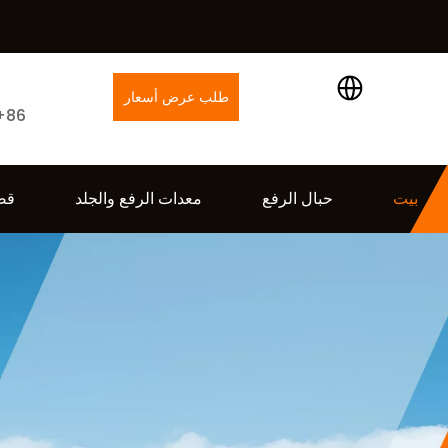
طلب عرض أسعار
+86
بيت
حبال الرفع
معدات الرفع والجلد
قض