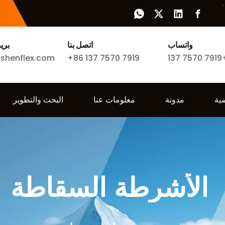
واتساب
اتصل بنا
بري
ishenflex.com
+86 137 7570 7919
137 7570 7919
ية
مدونة
معلومات عنا
البحث والتطوير
سلاسل الر