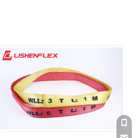
+86 1377570791