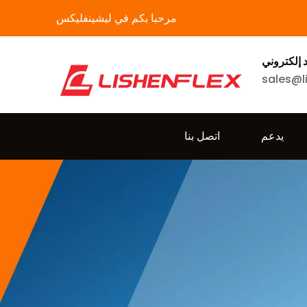
مرحبا بكم في ليشينفليكس
د إلكتروني
sales@l
يدعم
اتصل بنا
فع