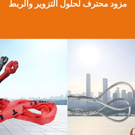
مزود محترف لحلول التزوير والربط