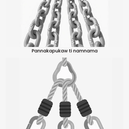
Pannakapukaw ti namnama