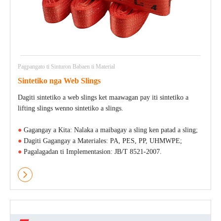
Pagpangato ti Sinturon Babaen ti Material
Sintetiko nga Web Slings
Dagiti sintetiko a web slings ket maawagan pay iti sintetiko a
lifting slings wenno sintetiko a slings.
●
Gagangay a Kita: Nalaka a maibagay a sling ken patad a sling;
●
Dagiti Gagangay a Materiales: PA, PES, PP, UHMWPE;
●
Pagalagadan ti Implementasion: JB/T 8521-2007.