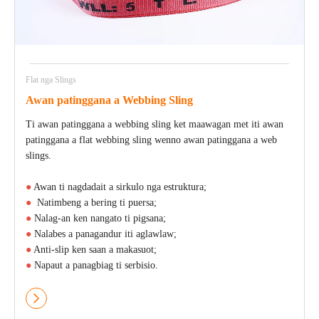
Flat nga Slings
Awan patinggana a Webbing Sling
Ti awan patinggana a webbing sling ket maawagan met iti awan
patinggana a flat webbing sling wenno awan patinggana a web
slings.
●
Awan ti nagdadait a sirkulo nga estruktura;
●
Natimbeng a bering ti puersa;
●
Nalag-an ken nangato ti pigsana;
●
Nalabes a panagandur iti aglawlaw;
●
Anti-slip ken saan a makasuot;
●
Napaut a panagbiag ti serbisio.