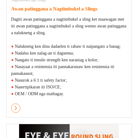
Nagtimbukel nga Slings
Awan patinggana a Nagtimbukel a Slings
Dagiti awan patinggana a nagtimbukel a sling ket maawagan met
iti awan patinggana a nagtimbukel a sling wenno awan patinggana
a nalukneng a sling.
●
Nalukneng ken dina dadaelen ti rabaw ti naipangato a banag;
●
Nadalus ken nalag-an ti dagsenna;
●
Nangato ti tensile strength ken naraniag a kolor;
●
Nasayaat a resistensia iti pannakarunaw ken resistensia iti
pannakasuot;
●
Nasurok a 6:1 ti safety factor;
●
Nasertipikaran iti ISO/CE;
●
OEM / ODM nga maibagay.