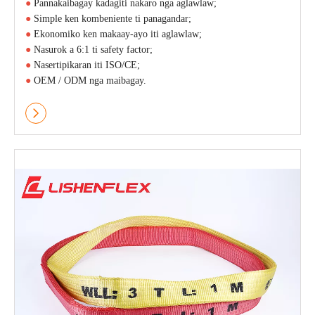
●
Pannakaibagay kadagiti nakaro nga aglawlaw;
●
Simple ken kombeniente ti panagandar;
●
Ekonomiko ken makaay-ayo iti aglawlaw;
●
Nasurok a 6:1 ti safety factor;
●
Nasertipikaran iti ISO/CE;
●
OEM / ODM nga maibagay.