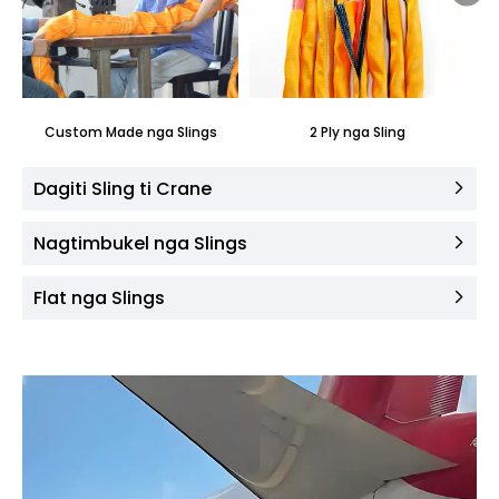
Custom Made nga Slings
2 Ply nga Sling
A
Dagiti Sling ti Crane
Nagtimbukel nga Slings
Flat nga Slings