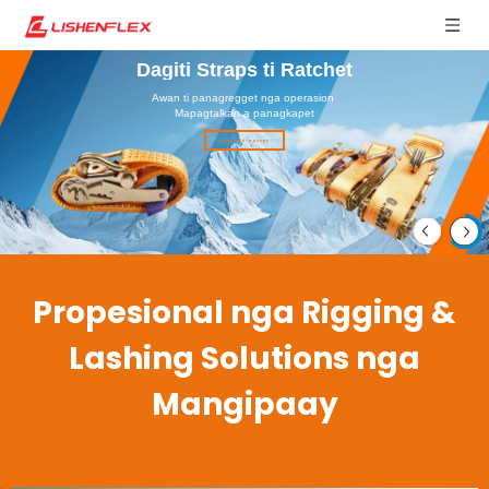
Dagiti Straps ti Ratchet
Awan ti panagregget nga operasion
Mapagtalkan a panagkapet
Ammuen ti Ad-adu Pay >
Propesional nga Rigging &
Lashing Solutions nga
Mangipaay