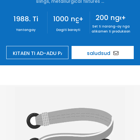
slings, metallurgical fixtures ...
200 nga
+
1988. Ti
1000 nga
+
Set ti narang-ay nga
Yantangay
Dagiti barayti
alikamen ti produksion
KITAEN TI AD-ADU PAY
saludsud