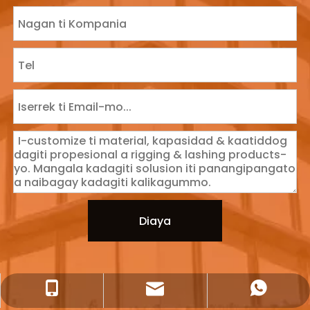
Diaya
+86 13775707919 ti panagkitana
paglakuan@lishenflex.com
+86 137 7570 ti 7919