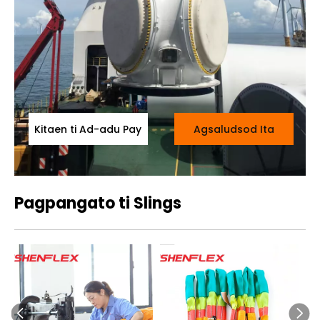
Kitaen ti Ad-adu Pay
Agsaludsod Ita
Pagpangato ti Slings