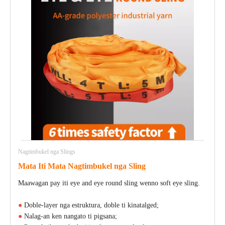
Nagtimbukel nga Slings
Mata Iti Mata Nagtimbukel nga Sling
Maawagan pay iti eye and eye round sling wenno soft eye sling.
●
Doble-layer nga estruktura, doble ti kinatalged;
●
Nalag-an ken nangato ti pigsana;