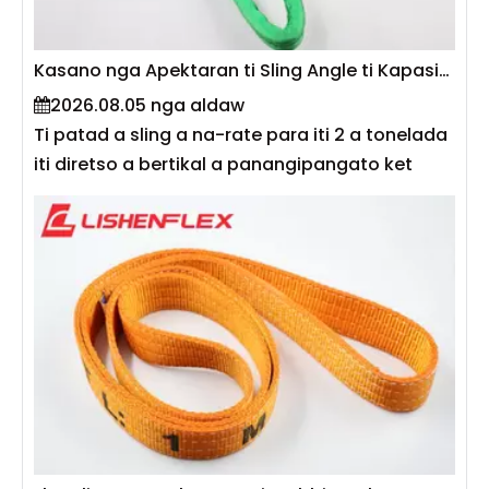
Kasano nga Apektaran ti Sling Angle ti Kapasidad ti Flat Sling?
2026.08.05 nga aldaw
Ti patad a sling a na-rate para iti 2 a tonelada
iti diretso a bertikal a panangipangato ket
mabalin laeng a makabael a sitatalged a
mangitag-ay iti 1 a tonelada no mausar iti 60°
nga anggulo. Daytoy ket gapu ta ti anggulo ti
sling direkta nga apektaranna ti tension iti
tunggal saka ti sling—no basbassit ti anggulo
iti nagbaetan ti sling ken ti horizontal,
dakdakkel ti tension. Segun iti EN 1492-1 ken
ASME B30.9, masapul a makissayan ti
kapasidad no mausar dagiti sling iti anggulo
wenno kadagiti multi-leg configurations.
Daytoy a giya ket mangilawlawag ti pisika iti