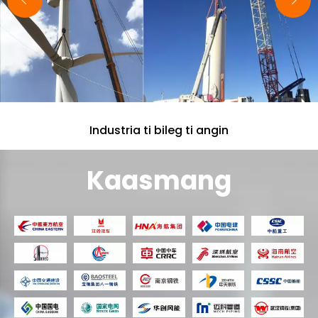
ken dagiti kritikal a punto ti panangsukimat
tapno masigurado ti natalged a panagandar.
Industria ti bileg ti angin
Kaasmang