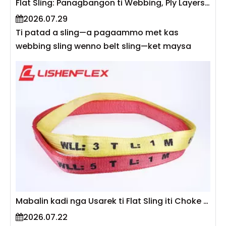
Flat Sling: Panagbangon ti Webbing, Ply Layers, ken Kapasidad ti Karga
likudan dagiti banag ti anggulo, mangipaay
2026.07.29
kadagiti lamisaan ti kapasidad para kadagiti
Ti patad a sling—a pagaammo met kas
patad a sling, ken mangitukon kadagiti
webbing sling wenno belt sling—ket maysa
praktikal a panangiturong para iti
kadagiti kaaduan a maus-usar a sintetiko a
panagkuenta kadagiti natalged a karga ti
solusion iti panagipangato iti panagibangon,
panagtrabaho kadagiti pudno a lubong nga
panagpataud, ken lohistika . Ti
operasion ti rigging.
pannakaibangonna ket naikeddeng babaen
dagiti tallo a kangrunaan nga elemento:
material ti webbing, dagiti ply layers, ken
kalawa. No pagtitiponen, dagitoy ti
mangikeddeng iti working load limit (WLL),
kinalukneng, ken kinaandur ti sling. Sigun iti EN
1492-1, dagiti patad nga inabel a webbing sling
a naaramid iti polyester, polyamide, wenno
Mabalin kadi nga Usarek ti Flat Sling iti Choke Hitch Configuration?
polypropylene ket na-rate iti 7:1 a safety factor
2026.07.22
ken na-code ti kolor sigun iti kapasidad .