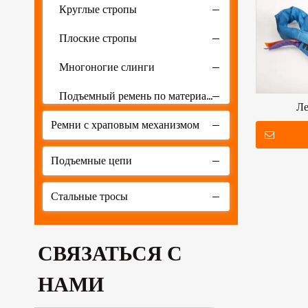
Круглые стропы
Плоские стропы
Многоногие слинги
Подъемный ремень по материалу
Ле
Ремни с храповым механизмом
Подъемный ремень по тоннажу
Подъемные стропы по применению
Подъемные цепи
Подъемный пояс по цвету
Стальные тросы
Подъемная сеть
СВЯЗАТЬСЯ С
НАМИ