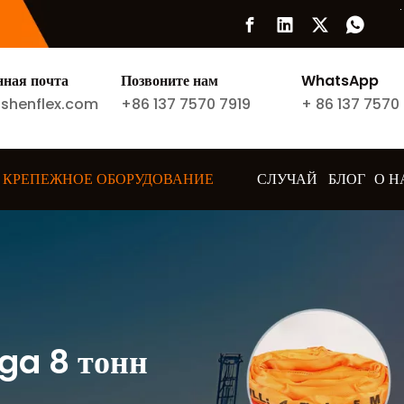
нная почта
Позвоните нам
WhatsApp
ishenflex.com
+86 137 7570 7919
+
86 137 7570
 КРЕПЕЖНОЕ ОБОРУДОВАНИЕ
СЛУЧАЙ
БЛОГ
О Н
ga 8 тонн