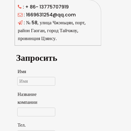
: +
86- 13775707919

: 1669631254@qq.com

: № 58, улица Чжэньцян, порт,

район Гаоган, город Тайчжоу,
провинция Цзянсу.
Запросить
Имя
Название
компании
Тел.