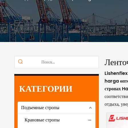
Ленто
Lishenfle
harga оп
КАТЕГОРИИ
стропах H
соответств
отдыха, уве
Подъемные стропы
Крановые стропы