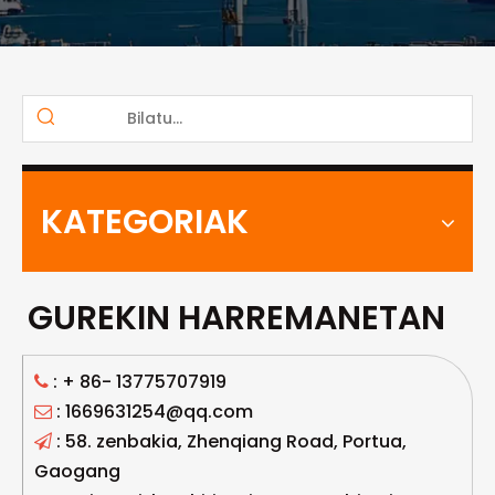
KATEGORIAK
GUREKIN HARREMANETAN
: +
86- 13775707919

: 1669631254@qq.com

: 58. zenbakia, Zhenqiang Road, Portua,

Gaogang