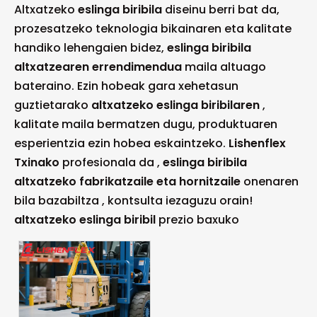
Altxatzeko
eslinga biribila
diseinu berri bat da,
prozesatzeko teknologia bikainaren eta kalitate
handiko lehengaien bidez,
eslinga biribila
altxatzearen errendimendua
maila altuago
bateraino. Ezin hobeak gara xehetasun
guztietarako
altxatzeko eslinga biribilaren
,
kalitate maila bermatzen dugu, produktuaren
esperientzia ezin hobea eskaintzeko.
Lishenflex
Txinako
profesionala da ,
eslinga biribila
altxatzeko fabrikatzaile eta hornitzaile
onenaren
bila bazabiltza , kontsulta iezaguzu orain!
altxatzeko eslinga biribil
prezio baxuko