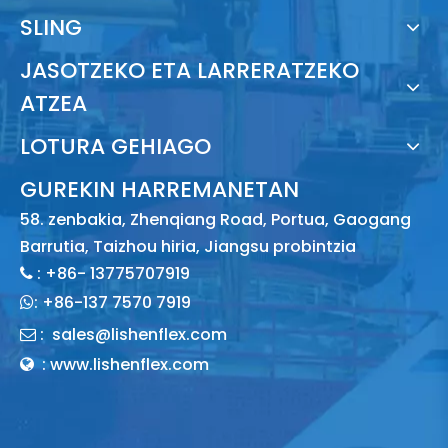
SLING
JASOTZEKO ETA LARRERATZEKO
ATZEA
LOTURA GEHIAGO
GUREKIN HARREMANETAN
58. zenbakia, Zhenqiang Road, Portua, Gaogang
Barrutia, Taizhou hiria, Jiangsu probintzia
: +86- 13775707919

:
+86-137 7570 7919

:
sales@lishenflex.com

: www.lishenflex.com
