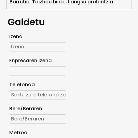
Barrutia, Taizhou hiria, Jiangsu probintzia
Galdetu
Izena
Enpresaren izena
Telefonoa
Bere/Beraren
Metroa