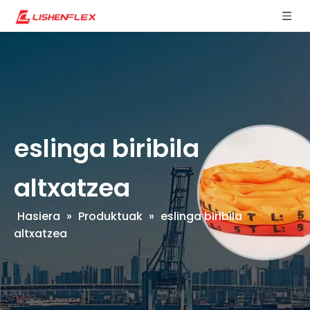
eslinga biribila
altxatzea
Hasiera
»
Produktuak
»
eslinga biribila
altxatzea