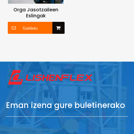
Orga Jasotzaileen
Eslingak
Galdetu
Eman izena gure buletinerako