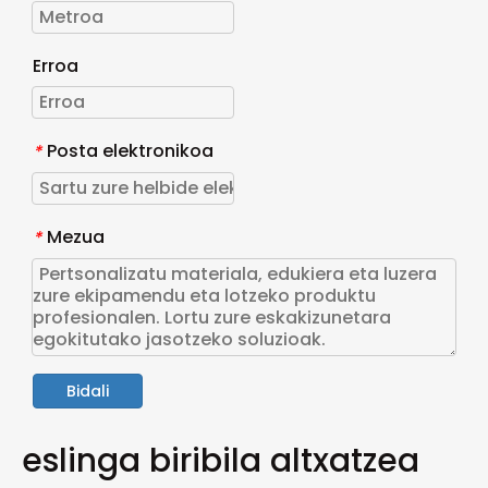
Erroa
Posta elektronikoa
*
Mezua
*
Bidali
eslinga biribila altxatzea